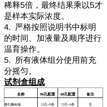
稀释5倍，最终结果乘以5才
是样本实际浓度。
4. 严格按照说明书中标明
的时间、加液量及顺序进行
温育操作。
5. 所有液体组分使用前充
分摇匀。
试剂盒组成
名称
96孔配置
48孔配置
备注
微孔酶标板
12孔×8条
12孔×4条
无