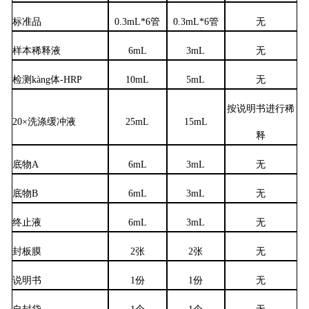
标准品
0.3mL*6管
0.3mL*6管
无
样本稀释液
6mL
3mL
无
检测kàng体-HRP
10mL
5mL
无
按说明书进行稀
20×洗涤缓冲液
25mL
15mL
释
底物A
6mL
3mL
无
底物B
6mL
3mL
无
终止液
6mL
3mL
无
封板膜
2张
2张
无
说明书
1份
1份
无