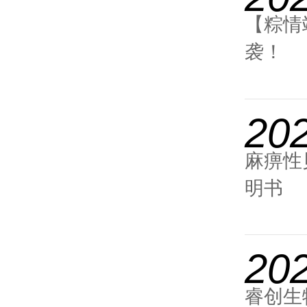
【粽情
袭！
20
麻痹性
明书
20
睿创生