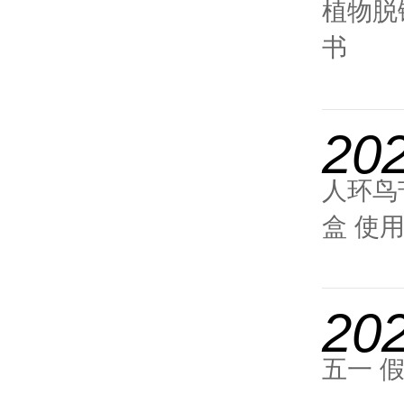
植物脱镁
书
20
人环鸟
盒 使
20
五一 