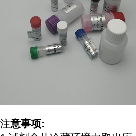
注
意事项: