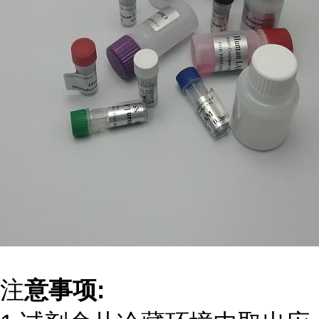
注
意事项: