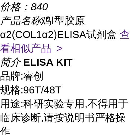
价格：
840
产品名称
鸡Ⅰ型胶原
α2(COL1α2)ELISA试剂盒
查
看相似产品 >
简介
ELISA KIT
品牌:睿创
规格:96T/48T
用途:科研实验专用,不得用于
临床诊断,请按说明书严格操
作